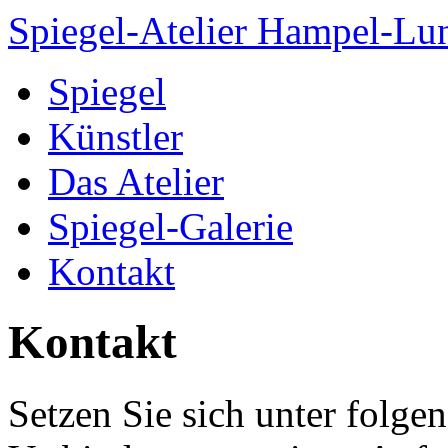
Spiegel-Atelier Hampel-Lu
Spiegel
Künstler
Das Atelier
Spiegel-Galerie
Kontakt
Kontakt
Setzen Sie sich unter folge